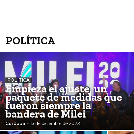
POLÍTICA
POLÍTICA
Empieza el ajuste, un
paquete de medidas que
fueron siempre la
bandera de Milei
Cordoba
-
13 de diciembre de 2023