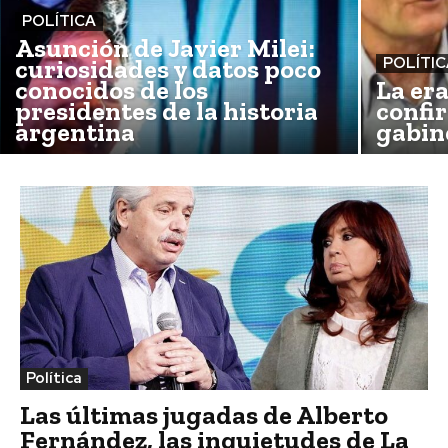
POLÍTICA
Asunción de Javier Milei:
curiosidades y datos poco
POLÍTI
conocidos de los
La er
presidentes de la historia
confi
argentina
gabin
Política
Las últimas jugadas de Alberto
Fernández, las inquietudes de La