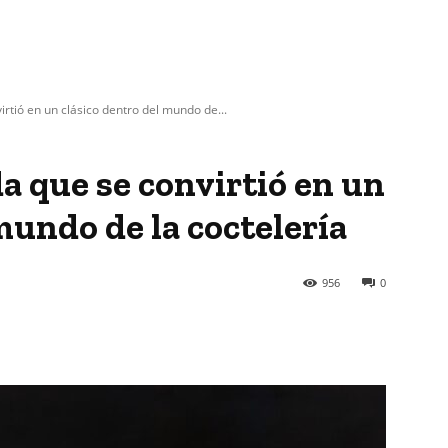
irtió en un clásico dentro del mundo de...
da que se convirtió en un
mundo de la coctelería
956
0