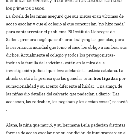
identificar las señales y la contención psicosocial son sólo
los primeros pasos.
La abuela de las niñas aseguró que sus nietas eran víctimas de
acoso escolar y que el colegio al que concurrían “no hizo nada”
para contrarrestar el problema. El Instituto Llobregat de
Sallent primero negó que sufrieran bullying las gemelas, pero
la resonancia mundial que tomó el caso los obligó a cambiar sus
dichos. Actualmente el colegio y todos los protagonistas-
incluso la familia de la víctima- están en la mira de la
investigación judicial que lleva adelante la justicia catalana. La
abuela contó a la prensa que las gemelas eran
hostigadas
por
su nacionalidad y su acento diferente al hablar. Una amiga de
las niñas dio detalles del calvario que padecían a diario: “Las
acosaban, las rodeaban, les pegaban y les decían cosas”, recordó
.
Alana, la niña que murió, y su hermana Leila padecían distintas
formas de acoso escolar por su condición de inmigrante y en el