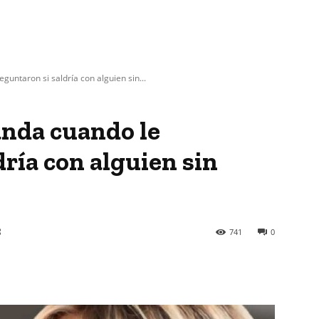
untaron si saldría con alguien sin...
anda cuando le
ría con alguien sin
3
741
0