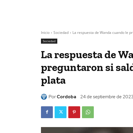
Inicio
Sociedad
La respuesta de Wanda cuando le preg
Sociedad
La respuesta de W
preguntaron si sald
plata
Por
Cordoba
24 de septiembre de 202