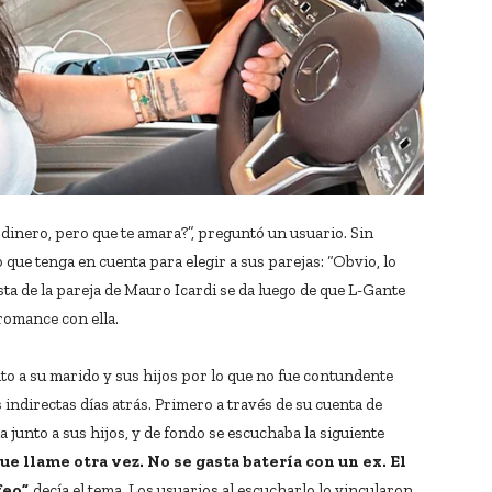
dinero, pero que te amara?”, preguntó un usuario. Sin
 que tenga en cuenta para elegir a sus parejas: “Obvio, lo
sta de la pareja de Mauro Icardi se da luego de que L-Gante
romance con ella.
o a su marido y sus hijos por lo que no fue contundente
 indirectas días atrás. Primero a través de su cuenta de
 junto a sus hijos, y de fondo se escuchaba la siguiente
que llame otra vez. No se gasta batería con un ex. El
feo”,
decía el tema. Los usuarios al escucharlo lo vincularon