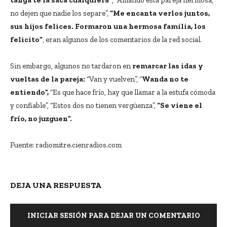
tanga te la saca cualquiera”
, “Amando esta pareja hermosa,
no dejen que nadie los separe”,
“Me encanta verlos juntos,
sus hijos felices. Formaron una hermosa familia, los
felicito”
, eran algunos de los comentarios de la red social.
Sin embargo, algunos no tardaron en
remarcar las idas y
vueltas de la pareja:
“Van y vuelven”, “
Wanda no te
entiendo”,
“Es que hace frío, hay que llamar a la estufa cómoda
y confiable”, “Estos dos no tienen vergüenza”,
“Se viene el
frío, no juzguen”.
Fuente: radiomitre.cienradios.com
DEJA UNA RESPUESTA
INICIAR SESIÓN PARA DEJAR UN COMENTARIO