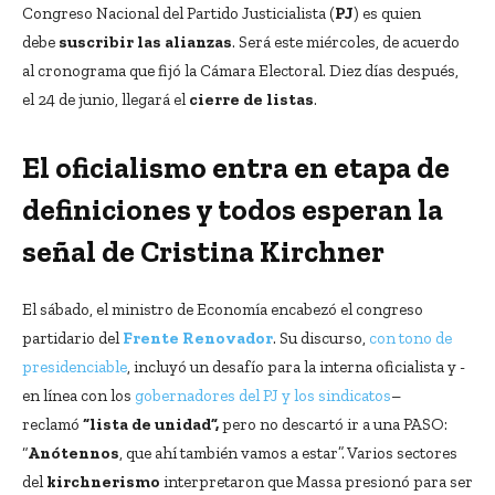
Congreso Nacional del Partido Justicialista (
PJ
) es quien
debe
suscribir las alianzas
. Será este miércoles, de acuerdo
al cronograma que fijó la Cámara Electoral. Diez días después,
el 24 de junio, llegará el
cierre de listas
.
El oficialismo entra en etapa de
definiciones y todos esperan la
señal de Cristina Kirchner
El sábado, el ministro de Economía encabezó el congreso
partidario del
Frente Renovador
. Su discurso,
con tono de
presidenciable
, incluyó un desafío para la interna oficialista y -
en línea con los
gobernadores del PJ y los sindicatos
–
reclamó
“lista de unidad”,
pero no descartó ir a una PASO:
“
Anótennos
, que ahí también vamos a estar”. Varios sectores
del
kirchnerismo
interpretaron que Massa presionó para ser