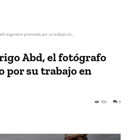
rafo argentino premiado por su trabajo en...
igo Abd, el fotógrafo
 por su trabajo en
709
0