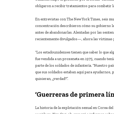
obligaron a recibir tratamientos para combatir 
En entrevistas con The New York Times, seis mu
concentración describieron cómo su gobierno las
antes de abandonarlas. Alentadas por las senten
recientemente divulgados—, ahora las víctimas 
“Los estadounidenses tienen que saber lo que alg
fue vendida a un proxeneta en 1975, cuando tenía
parte de los soldados de infantería. “Nuestro p
que sus soldados estaban aquí para ayudarnos, p
quisieran, ¿verdad?”.
‘Guerreras de primera lí
La historia de la explotación sexual en Corea de