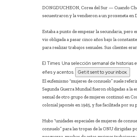
DONGDUCHEON, Corea del Sur — Cuando Cho Soo
secuestraron y la vendieron a un proxeneta en D
Estaba a punto de empezar la secundaria, pero en
vio obligada a pasar cinco años bajo la constant
para realizar trabajos sexuales. Sus clientes er
El Times
Una selección semanal de historias e
eñes y acentos.
Get it sent to your inbox.
El eufemismo “mujeres de consuelo” suele referir
Segunda Guerra Mundial fueron obligadas a la es
sexual de otro grupo de mujeres continuó en Co
colonial japonés en 1945, y fue facilitada por su
Hubo “unidades especiales de mujeres de consuel
consuelo” para las tropas de la ONU dirigidas p
posguerra, muchas de estas mujeres trabajaron 