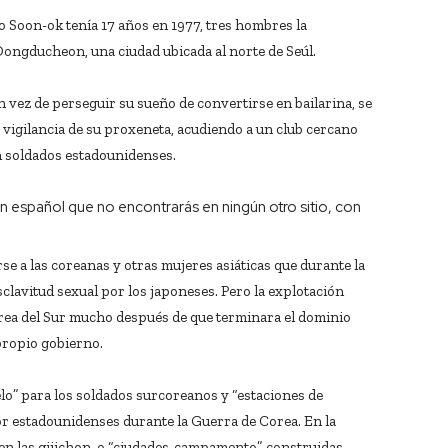
n-ok tenía 17 años en 1977, tres hombres la
ongducheon, una ciudad ubicada al norte de Seúl.
 vez de perseguir su sueño de convertirse en bailarina, se
e vigilancia de su proxeneta, acudiendo a un club cercano
an soldados estadounidenses.
n español que no encontrarás en ningún otro sitio, con
se a las coreanas y otras mujeres asiáticas que durante la
clavitud sexual por los japoneses. Pero la explotación
rea del Sur mucho después de que terminara el dominio
 propio gobierno.
o” para los soldados surcoreanos y “estaciones de
or estadounidenses durante la Guerra de Corea. En la
en las gijichon, o “ciudades-campamento”, construidas