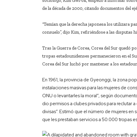
sociólogo, Kim Gwi-ok, empezó a informar sobre
de la década de 2000, citando documentos del ejé
“Temían que la derecha japonesa los utilizara pa
consuelo”, dijo Kim, refiriéndose a las disputas h
Tras la Guerra de Corea, Corea del Sur quedó po
tropas estadounidenses permanecieron en el Sur
Corea del Sur luchó por mantener a los estadoun
En 1961, la provincia de Gyeonggi, la zona po
instalaciones masivas para las mujeres de cons
ONU o levantarles la moral”, según documento
dio permisos a clubes privados para reclutar a
divisas”. Estimó que el número de mujeres en s
que les prestaban servicios a 50.000 tropas 