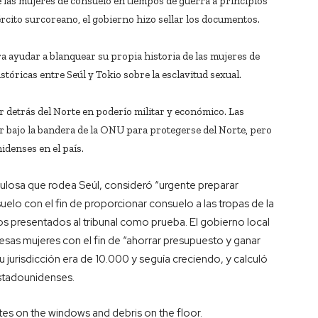
 las mujeres de consuelo en tiempos de guerra a principios
rcito surcoreano, el gobierno hizo sellar los documentos.
ra ayudar a blanquear su propia historia de las mujeres de
istóricas entre Seúl y Tokio sobre la esclavitud sexual.
r detrás del Norte en poderío militar y económico. Las
 bajo la bandera de la ONU para protegerse del Norte, pero
idenses en el país.
pulosa que rodea Seúl, consideró “urgente preparar
uelo con el fin de proporcionar consuelo a las tropas de la
s presentados al tribunal como prueba. El gobierno local
 esas mujeres con el fin de “ahorrar presupuesto y ganar
u jurisdicción era de 10.000 y seguía creciendo, y calculó
estadounidenses.