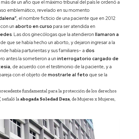
 más de un año que el máximo tribunal del país le ordenó a
n caso emblemático, revelado en su momento
dalena”
, el nombre ficticio de una paciente que en 2012
ó con un
aborto en curso
para ser atendida en
cedes
. Las dos ginecólogas que la atendieron
llamaron a
de que se había hecho un aborto, y dejaron ingresar a la
de había parturientas y sus familiares– a
dos
ero antes la sometieron a un
interrogatorio cargado de
tesia
, de acuerdo con el testimonio de la paciente, y a
pareja con el objeto de
mostrarle al feto
que se la
n precedente fundamental para la protección de los derechos
, señaló la
abogada Soledad Deza
, de Mujeres x Mujeres,