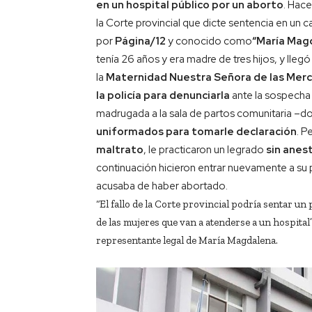
en un hospital público por un aborto
. Hace
la Corte provincial que dicte sentencia en u
por
Página/12
y conocido como
“María Mag
tenía 26 años y era madre de tres hijos, y lleg
la
Maternidad Nuestra Señora de las Mer
la policía para denunciarla
ante la sospecha 
madrugada a la sala de partos comunitaria –don
uniformados para tomarle declaración
. P
maltrato
, le practicaron un legrado
sin anes
continuación hicieron entrar nuevamente a su 
acusaba de haber abortado.
“El fallo de la Corte provincial podría sentar u
de las mujeres que van a atenderse a un hospital”
representante legal de María Magdalena.