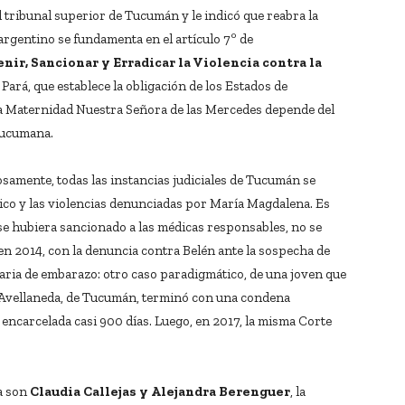
l tribunal superior de Tucumán y le indicó que reabra la
argentino se fundamenta en el artículo 7º de
r, Sancionar y Erradicar la Violencia contra la
ará, que establece la obligación de los Estados de
. La Maternidad Nuestra Señora de las Mercedes depende del
 tucumana.
zosamente, todas las instancias judiciales de Tucumán se
dico y las violencias denunciadas por María Magdalena. Es
 se hubiera sancionado a las médicas responsables, no se
en 2014, con la denuncia contra Belén ante la sospecha de
aria de embarazo: otro caso paradigmático, de una joven que
l Avellaneda, de Tucumán, terminó con una condena
encarcelada casi 900 días. Luego, en 2017, la misma Corte
a son
Claudia Callejas y Alejandra Berenguer
, la