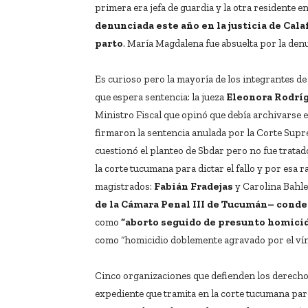
primera era jefa de guardia y la otra residente e
denunciada este año en la justicia de Cala
parto
. María Magdalena fue absuelta por la den
Es curioso pero la mayoría de los integrantes de
que espera sentencia: la jueza
Eleonora Rodrí
Ministro Fiscal que opinó que debía archivarse e
firmaron la sentencia anulada por la Corte Supr
cuestionó el planteo de Sbdar pero no fue trata
la corte tucumana para dictar el fallo y por esa
magistrados:
Fabián Fradejas
y Carolina Bahle
de la Cámara Penal III de Tucumán– conde
como
“aborto seguido de presunto homici
como “homicidio doblemente agravado por el víncu
Cinco organizaciones que defienden los derech
expediente que tramita en la corte tucumana par