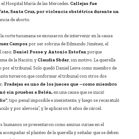
n el Hospital María de las Mercedes.
Callejas fue
fate, Santa Cruz, por violencia obstétrica durante un
uncia de aborto.
 la corte tucumana se excusaron de intervenir en la causa
guez Campos
por ser sobrina de Edmundo Jiménez, el
l caso;
Daniel Posse y Antonio Estofan
porque
ema de la Nación; y
Claudia Sbdar
, sin motivo. La querella
do por el tribunal. Solo quedó Daniel Leiva como miembro de
 razón tuvieron que conformar el tribunal con otros dos
r.
Fradejas es uno de los jueces que –como miembro
nó sin pruebas a Belén,
en una causa que se inició
dio”
, tipo penal imposible e inexistente, y luego se recaratuló
lo y por alevosía”, y le aplicaron 8 años de cárcel.
os humanos se presentaron como amicus curiae en el
a acompañar el planteo de la querella y señalar que se deben