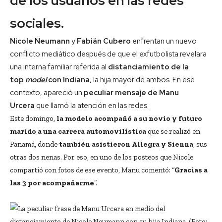
de los usuarios en las redes
sociales.
Nicole Neumann
y
Fabián Cubero
enfrentan un nuevo
conflicto mediático después de que el exfutbolista revelara
una interna familiar referida al
distanciamiento de la
top
model
con Indiana
, la hija mayor de ambos. En ese
contexto, apareció un
peculiar mensaje de Manu
Urcera
que llamó la atención en las redes.
Este domingo,
la modelo acompañó a su novio y futuro
marido a una carrera automovilística
que se realizó en
Panamá, donde
también asistieron Allegra y Sienna
, sus
otras dos nenas. Por eso, en uno de los posteos que Nicole
compartió con fotos de ese evento, Manu comentó: “
Gracias a
las 3 por acompañarme
”.