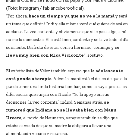
Indiana Cubero se mudó con su papá y con Mica Viciconte.
(Foto: Instagram / fabiancuberooficial).
“Por ahora,
hace un tiempo ya que no ve a la mamá
y será
un tema que definirá Indi y ella misma verá qué quiere de acá en
adelante. La veo contenta y obviamente que si le pasa algo, a mí
no me lo demuestra. Ella está bien, contenta y se la ve todo el día
sonriente. Disfruta de estar con su hermano, conmigo y
se
lleva muy bien con Mica Viciconte”
, sostuvo.
El exfutbolista de Vélez también expuso que
la adolescente
está yendo a terapia
. Además, manifestó el deseo de que ella
pueda tener una linda historia familiar, como la suya, pese a las
diferencias que surjan con Nicole. “Yo la apoyo en sus
decisiones, la veo contenta”, indicó. Semanas atrás,
se
rumoreó que Indiana no se llevaba bien con Manu
Urcera
, el novio de Neumann, aunque también se dijo que
estaba cansada de que su madre la obligara a llevar una
alimentación vegana y rigurosa.