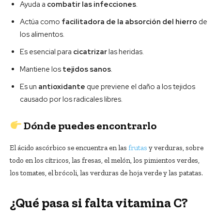
Ayuda a
combatir las infecciones
.
Actúa como
facilitadora de la absorción del hierro
de
los alimentos.
Es esencial para
cicatrizar
las heridas.
Mantiene los
tejidos sanos
.
Es un
antioxidante
que previene el daño a los tejidos
causado por los radicales libres.
Dónde puedes encontrarlo
El ácido ascórbico se encuentra en las
frutas
y verduras, sobre
todo en los cítricos, las fresas, el melón, los pimientos verdes,
los tomates, el brócoli, las verduras de hoja verde y las patatas.
¿Qué pasa si falta vitamina C?