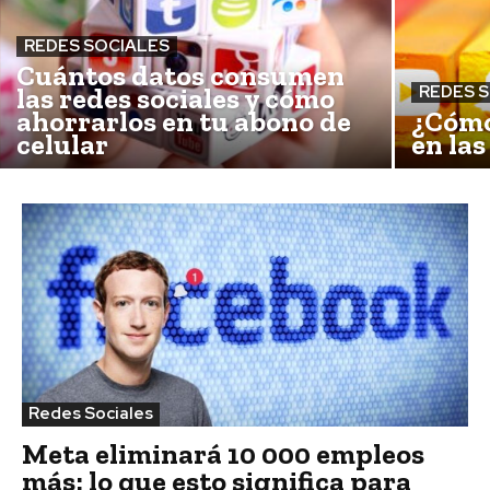
REDES SOCIALES
Cuántos datos consumen
las redes sociales y cómo
REDES 
ahorrarlos en tu abono de
¿Cómo
celular
en las
Redes Sociales
Meta eliminará 10 000 empleos
más: lo que esto significa para