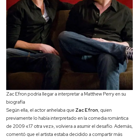
Zac Efron podría llegar a interpretar a Matthew Perry en su
biografía
Según ella, el actor anhelaba que
Zac Efron
, quien
previamente lo había interpretado en la comedia romántica
de 2009 «17 otra vez», volviera a asumir el desafío. Además,
comentó que el artista estaba decidido a compartir más