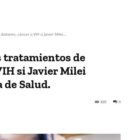
iabetes, cáncer o VIH si Javier Milei...
s tratamientos de
IH si Javier Milei
a de Salud.
820
0