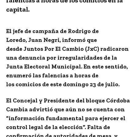
falencias a horas de los comicios en la
capital.
El
jefe de campaña de
Rodrigo de
Loredo
,
Juan Negri, informó que
desde
Juntos Por El Cambio (JxC)
radicaron
una
denuncia
por
irregularidades de la
Junta Electoral Municipal
. En este sentido,
enumeró las falencias a horas de
los
comicios de este domingo 23 de julio
.
El Concejal y Presidente del bloque Córdoba
Cambia advirtió que
aún no se cuenta con
“información fundamental para ejercer el
control legal de la elección”
.
Falta de
confirmación de autoridades de mesa, y