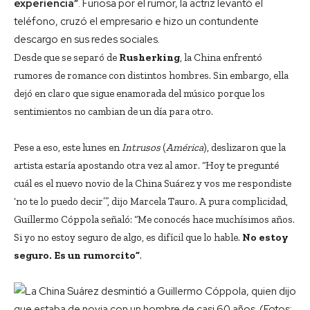
experiencia”
. Furiosa por el rumor, la actriz levantó el
teléfono, cruzó el empresario e hizo un contundente
descargo en sus redes sociales.
Desde que se separó de
Rusherking
, la China enfrentó
rumores de romance con distintos hombres. Sin embargo, ella
dejó en claro que sigue enamorada del músico porque los
sentimientos no cambian de un día para otro.
Pese a eso, este lunes en
Intrusos
(
América
), deslizaron que la
artista estaría apostando otra vez al amor. “Hoy te pregunté
cuál es el nuevo novio de la China Suárez y vos me respondiste
‘no te lo puedo decir’”, dijo Marcela Tauro. A pura complicidad,
Guillermo Cóppola señaló: “Me conocés hace muchísimos años.
Si yo no estoy seguro de algo, es difícil que lo hable.
No estoy
seguro. Es un rumorcito”
.