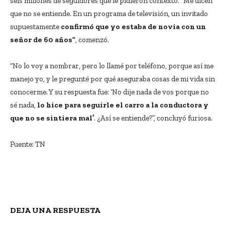
seis millones de seguidores que le pidieron contexto. “Me dicen
que no se entiende. En un programa de televisión, un invitado
supuestamente
confirmó que yo estaba de novia con un
señor de 60 años”
, comenzó.
“No lo voy a nombrar, pero lo llamé por teléfono, porque así me
manejo yo, y le pregunté por qué aseguraba cosas de mi vida sin
conocerme. Y su respuesta fue: ‘No dije nada de vos porque no
sé nada,
lo hice para seguirle el carro a la conductora y
que no se sintiera mal’
. ¿Así se entiende?”, concluyó furiosa.
Fuente: TN
DEJA UNA RESPUESTA