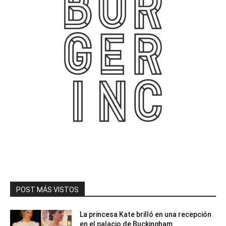
POST MÁS VISTOS
La princesa Kate brilló en una recepción
en el palacio de Buckingham