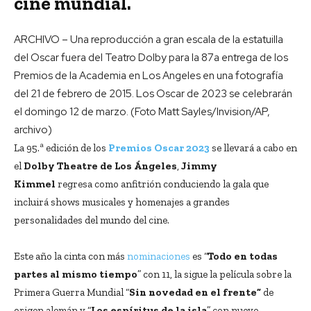
cine mundial.
ARCHIVO – Una reproducción a gran escala de la estatuilla
del Oscar fuera del Teatro Dolby para la 87a entrega de los
Premios de la Academia en Los Angeles en una fotografía
del 21 de febrero de 2015. Los Oscar de 2023 se celebrarán
el domingo 12 de marzo. (Foto Matt Sayles/Invision/AP,
archivo)
La 95.ª edición de los
Premios Oscar 2023
se llevará a cabo en
el
Dolby Theatre de Los Ángeles
,
Jimmy
Kimmel
regresa como anfitrión conduciendo la gala que
incluirá shows musicales y homenajes a grandes
personalidades del mundo del cine.
Este año la cinta con más
nominaciones
es “
Todo en todas
partes al mismo tiempo
” con 11, la sigue la película sobre la
Primera Guerra Mundial “
Sin novedad en el frente”
de
origen alemán y “
Los espíritus de la isla
” con nueve