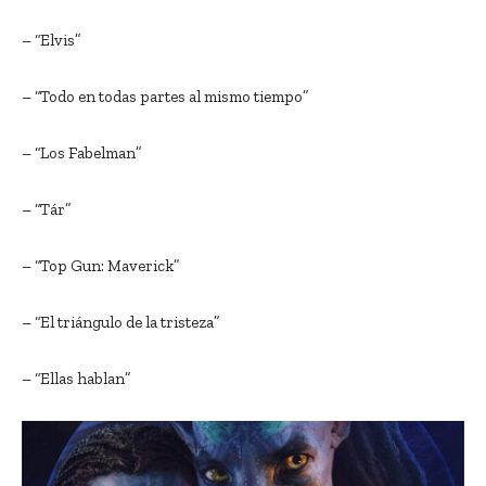
– “Elvis”
– “Todo en todas partes al mismo tiempo”
– “Los Fabelman”
– “Tár”
– “Top Gun: Maverick”
– “El triángulo de la tristeza”
– “Ellas hablan”