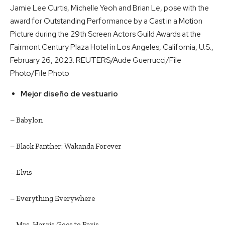
Jamie Lee Curtis, Michelle Yeoh and Brian Le, pose with the
award for Outstanding Performance by a Cast in a Motion
Picture during the 29th Screen Actors Guild Awards at the
Fairmont Century Plaza Hotel in Los Angeles, California, U.S.,
February 26, 2023. REUTERS/Aude Guerrucci/File
Photo/File Photo
Mejor diseño de vestuario
– Babylon
– Black Panther: Wakanda Forever
– Elvis
– Everything Everywhere
– Mrs. Harris Goes to Paris