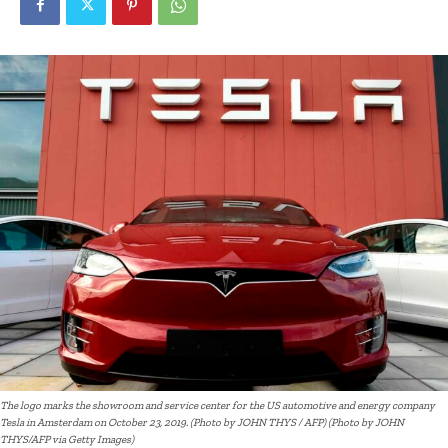
The logo marks the showroom and service center for the US automotive and energy company
Tesla in Amsterdam on October 23, 2019. (Photo by JOHN THYS / AFP) (Photo by JOHN
THYS/AFP via Getty Images)