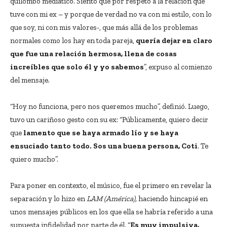
quilombo mediático. Siento que por respeto a la relación que
tuve con mi ex – y porque de verdad no va con mi estilo, con lo
que soy, ni con mis valores-, que más allá de los problemas
normales como los hay en toda pareja,
quería dejar en claro
que fue una relación hermosa, llena de cosas
increíbles que solo él y yo sabemos
”, expuso al comienzo
del mensaje.
“Hoy no funciona, pero nos queremos mucho”, definió. Luego,
tuvo un cariñoso gesto con su ex: “Públicamente, quiero decir
que
lamento que se haya armado lío y se haya
ensuciado tanto todo. Sos una buena persona, Coti
. Te
quiero mucho”.
Para poner en contexto, el músico, fue el primero en revelar la
separación y lo hizo en
LAM (América),
haciendo hincapié en
unos mensajes públicos en los que ella se habría referido a una
supuesta infidelidad por parte de él. “
Es muy impulsiva,