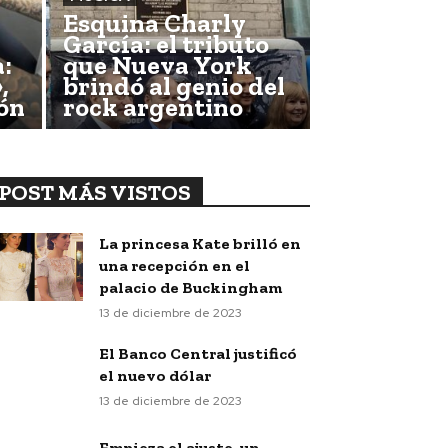
Esquina Charly
García: el tributo
:
que Nueva York
,
brindó al genio del
ón
rock argentino
POST MÁS VISTOS
La princesa Kate brilló en
una recepción en el
palacio de Buckingham
13 de diciembre de 2023
El Banco Central justificó
el nuevo dólar
13 de diciembre de 2023
Empieza el ajuste, un