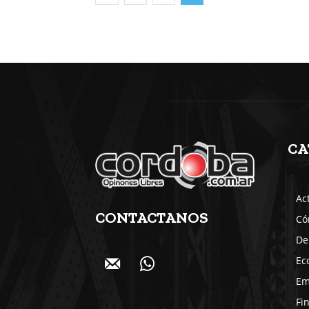
CA
Ac
CONTACTANOS
Có
De
Ec
Em
Fi