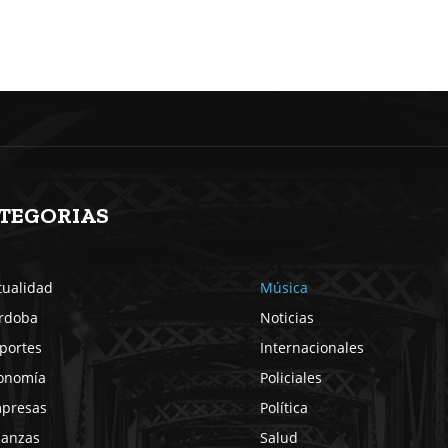
TEGORIAS
tualidad
Música
rdoba
Noticias
portes
Internacionales
onomía
Policiales
presas
Política
nanzas
Salud