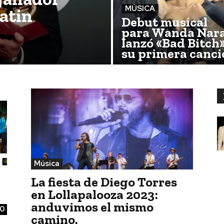
MÚSICA
Latin
Debut musical
para Wanda Nara
lanzó «Bad Bitch»
su primera canci
Música
La fiesta de Diego Torres
en Lollapalooza 2023:
anduvimos el mismo
0
camino.