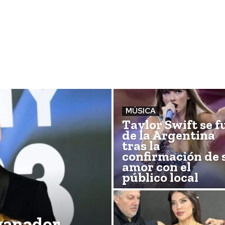
MÚSICA
Taylor Swift se f
de la Argentina
tras la
confirmación de 
amor con el
público local
 ganador