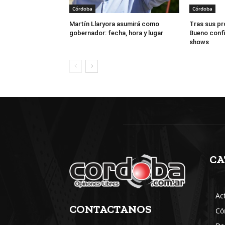
Córdoba
Córdoba
Martín Llaryora asumirá como
Tras sus pr
gobernador: fecha, hora y lugar
Bueno conf
shows
CA
Ac
CONTACTANOS
Có