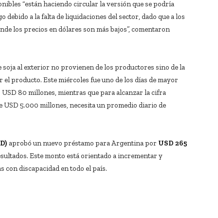
ponibles “están haciendo circular la versión que se podría
go debido a la falta de liquidaciones del sector, dado que a los
nde los precios en dólares son más bajos”, comentaron
 soja al exterior no provienen de los productores sino de la
r el producto. Este miércoles fue uno de los días de mayor
los USD 80 millones, mientras que para alcanzar la cifra
 USD 5.000 millones, necesita un promedio diario de
ID)
aprobó un nuevo préstamo para Argentina por
USD 265
sultados. Este monto está orientado a incrementar y
as con discapacidad en todo el país.