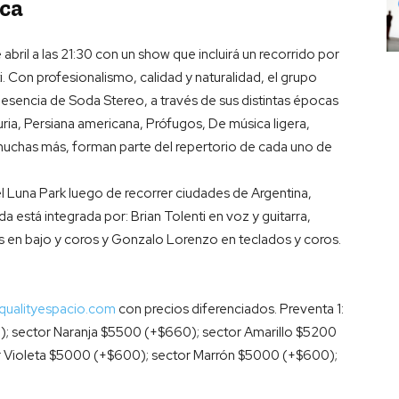
ca
abril a las 21:30 con un show que incluirá un recorrido por
. Con profesionalismo, calidad y naturalidad, el grupo
 esencia de Soda Stereo, a través de sus distintas épocas
ria, Persiana americana, Prófugos, De música ligera,
uchas más, forman parte del repertorio de cada uno de
 el Luna Park luego de recorrer ciudades de Argentina,
 está integrada por: Brian Tolenti en voz y guitarra,
ls en bajo y coros y Gonzalo Lorenzo en teclados y coros.
qualityespacio.com
con precios diferenciados. Preventa 1:
); sector Naranja $5500 (+$660); sector Amarillo $5200
r Violeta $5000 (+$600); sector Marrón $5000 (+$600);