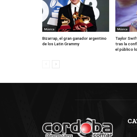
Música
Música
Bizarrap, el gran ganador argentino
Taylor Swift
de los Latin Grammy
tras la con
el público l
CA