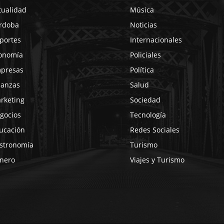
tualidad
Música
rdoba
Noticias
portes
Internacionales
onomía
Policiales
presas
Política
nanzas
Salud
rketing
Sociedad
gocios
Tecnología
ucación
Redes Sociales
stronomía
Turismo
nero
Viajes y Turismo