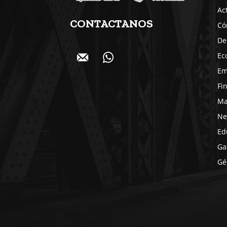
Ac
CONTACTANOS
Có
De
Ec
Em
Fi
Ma
Ne
Ed
Ga
Gé