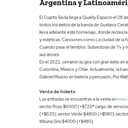
Argentina y Latinoaméri
El Cuarto Soda llega a Quality Espacio el 28 de 
todos los éxitos de la banda de Gustavo Cerati
lleva adelante este homenaje, donde recrea la
y estéticas. Canciones como La ciudad de la fu
Cuando pase el temblor, Sobredosis de Tv y m
sus shows.
En el 2022, cerraron su gira con gran éxito en
Colombia, México y Chile. Actualmente, la banda
Gabriel Muscio en batería y percusión, Poi Wal
Venta de tickets
Las entradas se encuentran a la venta en
www.
sector Rojo $6000 (+$720* cargo de servicio
(+$620); sector Verde $4800 (+$580); secto
tribuna Gris $4000 (+$480).