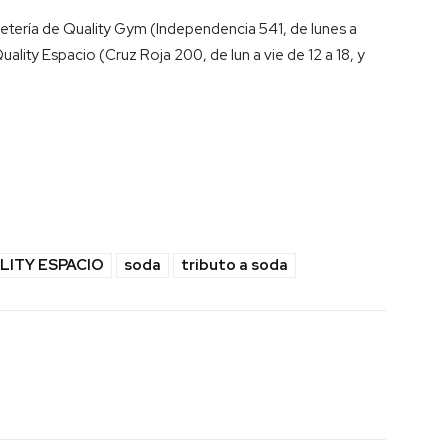
letería de Quality Gym (Independencia 541, de lunes a
uality Espacio (Cruz Roja 200, de lun a vie de 12 a 18, y
LITY ESPACIO
soda
tributo a soda