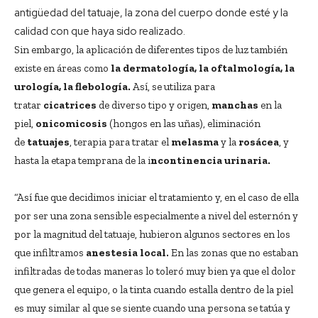
antigüedad del tatuaje, la zona del cuerpo donde esté y la
calidad con que haya sido realizado.
Sin embargo, la aplicación de diferentes tipos de luz también
existe en áreas como
la dermatología, la oftalmología, la
urología, la flebología.
Así, se utiliza para
tratar
cicatrices
de diverso tipo y origen,
manchas
en la
piel,
onicomicosis
(hongos en las uñas), eliminación
de
tatuajes
, terapia para tratar el
melasma
y la
rosácea
, y
hasta la etapa temprana de la i
ncontinencia urinaria.
“Así fue que decidimos iniciar el tratamiento y, en el caso de ella
por ser una zona sensible especialmente a nivel del esternón y
por la magnitud del tatuaje, hubieron algunos sectores en los
que infiltramos
anestesia local.
En las zonas que no estaban
infiltradas de todas maneras lo toleró muy bien ya que el dolor
que genera el equipo, o la tinta cuando estalla dentro de la piel
es muy similar al que se siente cuando una persona se tatúa y