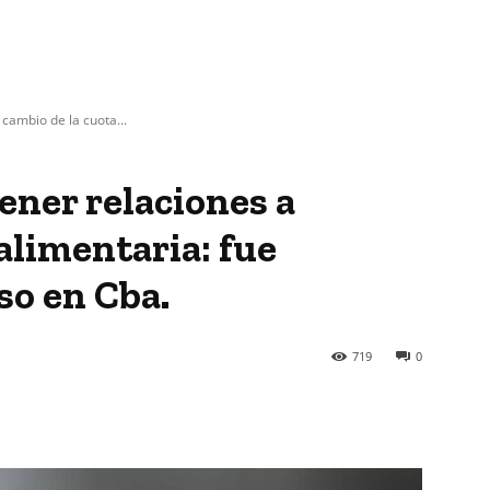
 cambio de la cuota...
tener relaciones a
alimentaria: fue
o en Cba.
719
0