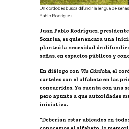
Un cordobés busca difundir la lengua de señas
Pablo Rodríguez
Juan Pablo Rodríguez
,
presidente
Sonrisa
, es quienencara una inici
planteó la necesidad de
difundir 
señas,
en espacios públicos y con
En diálogo con
Vía Córdoba
, el co
carteles
con el alfabeto en las pri
concurridos. Ya cuenta con una s
pero
apunta a que autoridades mu
iniciativa
.
“Deberían estar ubicados en todos
conocemos el alfabeto,
lo memori