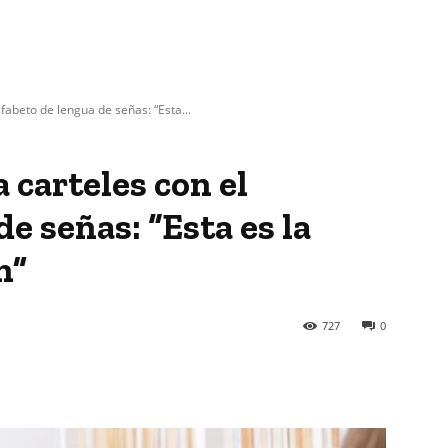
lfabeto de lengua de señas: “Esta...
 carteles con el
de señas: “Esta es la
n”
727
0