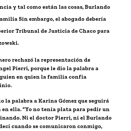
encia
y tal como están las cosas,
Burlando
familia
Sin embargo,
el abogado debería
erior Tribunal de Justicia de Chaco
para
zowski.
mero rechazó la representación de
el Pierri, porque le dio la palabra a
lguien en quien la familia confía
inio.
io la palabra a Karina Gómez que seguirá
 en ella. “Yo no tenía plata para pedir un
nando. Ni el doctor Pierri, ni el Burlando
radecí cuando se comunicaron conmigo,