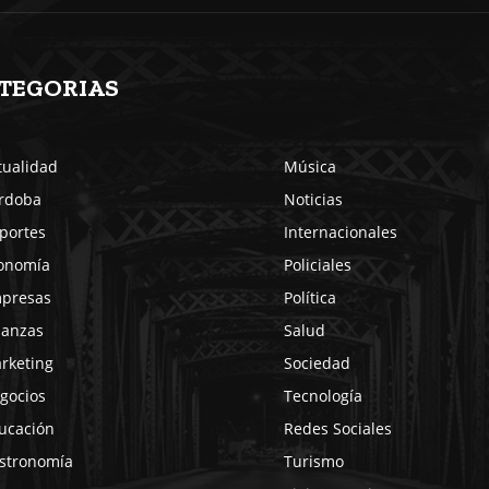
TEGORIAS
tualidad
Música
rdoba
Noticias
portes
Internacionales
onomía
Policiales
presas
Política
nanzas
Salud
rketing
Sociedad
gocios
Tecnología
ucación
Redes Sociales
stronomía
Turismo