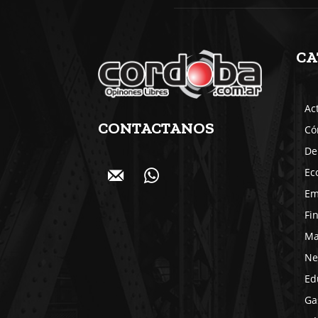
CA
Ac
CONTACTANOS
Có
De
Ec
Em
Fi
Ma
Ne
Ed
Ga